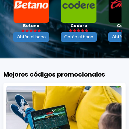
Betano
Codere
Calie
Obtén el bono
Obtén el bono
Obtén e
Mejores códigos promocionales