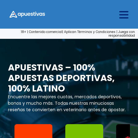
Saltar al contenido
18+ | Contenido comercial| Aplican Términos y Condiciones | Juega con
responsabilidad
18+ | Contenido comercial| Aplican Términos y Condiciones | Juega con
responsabilidad
APUESTIVAS – 100%
APUESTAS DEPORTIVAS,
100% LATINO
Encuentre las mejores cuotas, mercados deportivos,
bonos y mucho más. Todas nuestras minuciosas
reseñas te convierten en veterinario antes de apostar.