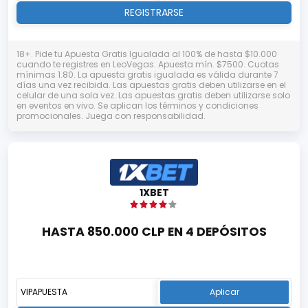
REGISTRARSE
18+. Pide tu Apuesta Gratis Igualada al 100% de hasta $10.000
cuando te registres en LeoVegas. Apuesta mín. $7500. Cuotas
mínimas 1.80. La apuesta gratis igualada es válida durante 7
días una vez recibida. Las apuestas gratis deben utilizarse en el
celular de una sola vez. Las apuestas gratis deben utilizarse solo
en eventos en vivo. Se aplican los términos y condiciones
promocionales. Juega con responsabilidad.
1XBET
HASTA 850.000 CLP EN 4 DEPÓSITOS
Aplicar