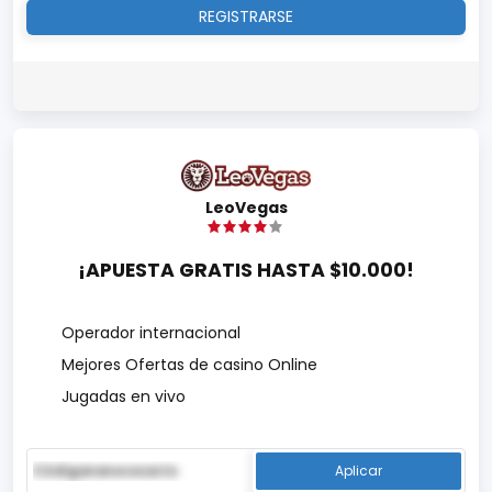
REGISTRARSE
LeoVegas
¡APUESTA GRATIS HASTA $10.000!
Operador internacional
Mejores Ofertas de casino Online
Jugadas en vivo
Aplicar