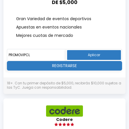
DE $5,000
Gran Variedad de eventos deportivos
Apuestas en eventos nacionales
Mejores cuotas de mercado
Aplicar
REGISTRARSE
18+. Con tu primer depósito de $5,000, recibirás $10,000 sujetos a
las TyC. Juega con responsabilidad.
Codere