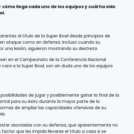
r cómo llega cada uno de los equipos y cuál ha sido
wl.
irantes al título de la Super Bowl desde principios de
o en ataque como en defensa. Incluso cuando su
por una lesión, siguieron mostrando su destreza.
rown en el Campeonato de la Conferencia Nacional
 cara a la Super Bowl, son sin duda uno de los equipos
osibilidades de jugar y posiblemente ganar la final de la
tal para su éxito durante la mayor parte de la
rmas de ampliar las capacidades ofensivas de su
le.
estar asociadas con su defensa, que aparentemente no
 factor que les impida llevarse el título a casa si se