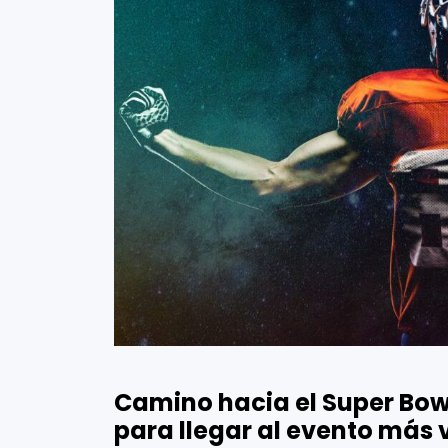
Camino hacia el Super Bowl
para llegar al evento más 