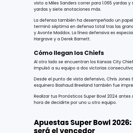
visto a Miles Sanders correr para 1.065 yardas 
yardas y siete anotaciones más.
La defensa también ha desempeñado un papel cla
terminó séptima en defensa total tras las grand
y Avonte Maddox. La línea defensiva es especi
Hargrave y a Derek Barnett.
Cómo llegan los Chiefs
Al otro lado se encuentran los Kansas City Chi
impulsó a su equipo a dos victorias consecutivas
Desde el punto de vista defensivo, Chris Jones t
esquinero Bashaud Breeland también fue impre
Realizar tus Pronósticos Super Bowl 2024 antes 
hora de decidirte por uno u otro equipo.
Apuestas Super Bowl 2026:
será el vencedor