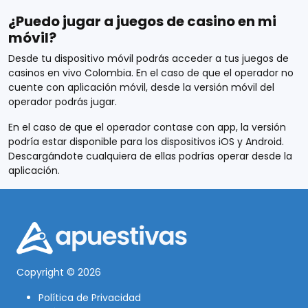
¿Puedo jugar a juegos de casino en mi
móvil?
Desde tu dispositivo móvil podrás acceder a tus juegos de
casinos en vivo Colombia. En el caso de que el operador no
cuente con aplicación móvil, desde la versión móvil del
operador podrás jugar.
En el caso de que el operador contase con app, la versión
podría estar disponible para los dispositivos iOS y Android.
Descargándote cualquiera de ellas podrías operar desde la
aplicación.
Copyright © 2026
Política de Privacidad