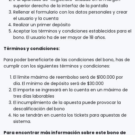
superior derecho de la interfaz de la pantalla
Rellenar el formulario con los datos personales y crear
el usuario y la cuenta
Realizar un primer depósito
Aceptar los términos y condiciones establecidos para el
bono. El usuario ha de ser mayor de 18 años.
Términos y condiciones:
Para poder beneficiarte de las condiciones del bono, has de
cumplir con los siguientes términos y condiciones:
El límite máximo de reembolso será de $100.000 por
día. El mínimo de depósito será de $30.000
El importe se ingresará en la cuenta en un máximo de
tres días laborables
El incumplimiento de la apuesta puede provocar la
descalificación del bono
No se tendrán en cuenta los tickets para apuestas de
sistema.
Para encontrar más información sobre este bono de