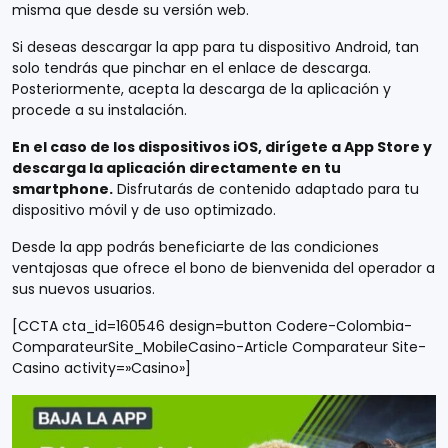
misma que desde su versión web.
Si deseas descargar la app para tu dispositivo Android, tan
solo tendrás que pinchar en el enlace de descarga.
Posteriormente, acepta la descarga de la aplicación y
procede a su instalación.
En el caso de los dispositivos iOS, dirígete a App Store y
descarga la aplicación directamente en tu
smartphone.
Disfrutarás de contenido adaptado para tu
dispositivo móvil y de uso optimizado.
Desde la app podrás beneficiarte de las condiciones
ventajosas que ofrece el bono de bienvenida del operador a
sus nuevos usuarios.
[CCTA cta_id=160546 design=button Codere-Colombia-
ComparateurSite_MobileCasino-Article Comparateur Site-
Casino activity=»Casino»]