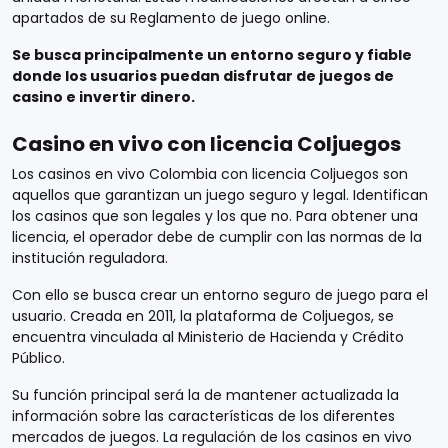
apartados de su Reglamento de juego online.
Se busca principalmente un entorno seguro y fiable
donde los usuarios puedan disfrutar de juegos de
casino e invertir dinero.
Casino en vivo con licencia Coljuegos
Los casinos en vivo Colombia con licencia Coljuegos son
aquellos que garantizan un juego seguro y legal. Identifican
los casinos que son legales y los que no. Para obtener una
licencia, el operador debe de cumplir con las normas de la
institución reguladora.
Con ello se busca crear un entorno seguro de juego para el
usuario. Creada en 2011, la plataforma de Coljuegos, se
encuentra vinculada al Ministerio de Hacienda y Crédito
Público.
Su función principal será la de mantener actualizada la
información sobre las características de los diferentes
mercados de juegos. La regulación de los casinos en vivo