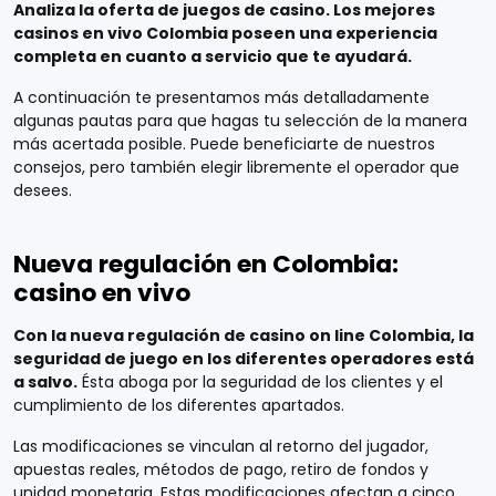
Analiza la oferta de juegos de casino. Los mejores
casinos en vivo Colombia poseen una experiencia
completa en cuanto a servicio que te ayudará.
A continuación te presentamos más detalladamente
algunas pautas para que hagas tu selección de la manera
más acertada posible. Puede beneficiarte de nuestros
consejos, pero también elegir libremente el operador que
desees.
Nueva regulación en Colombia:
casino en vivo
Con la nueva regulación de casino on line Colombia, la
seguridad de juego en los diferentes operadores está
a salvo.
Ésta aboga por la seguridad de los clientes y el
cumplimiento de los diferentes apartados.
Las modificaciones se vinculan al retorno del jugador,
apuestas reales, métodos de pago, retiro de fondos y
unidad monetaria. Estas modificaciones afectan a cinco