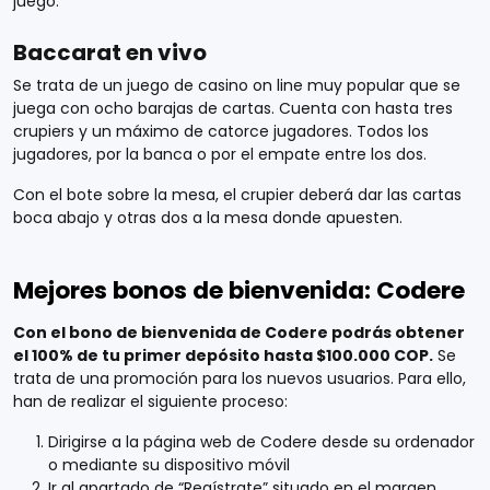
juego.
Baccarat en vivo
Se trata de un juego de casino on line muy popular que se
juega con ocho barajas de cartas. Cuenta con hasta tres
crupiers y un máximo de catorce jugadores. Todos los
jugadores, por la banca o por el empate entre los dos.
Con el bote sobre la mesa, el crupier deberá dar las cartas
boca abajo y otras dos a la mesa donde apuesten.
Mejores bonos de bienvenida: Codere
Con el bono de bienvenida de Codere podrás obtener
el 100% de tu primer depósito hasta $100.000 COP.
Se
trata de una promoción para los nuevos usuarios. Para ello,
han de realizar el siguiente proceso:
Dirigirse a la página web de Codere desde su ordenador
o mediante su dispositivo móvil
Ir al apartado de “Regístrate” situado en el margen