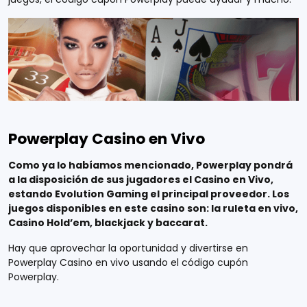
Powerplay Casino en Vivo
Como ya lo habíamos mencionado, Powerplay pondrá
a la disposición de sus jugadores el Casino en Vivo,
estando Evolution Gaming el principal proveedor. Los
juegos disponibles en este casino son: la ruleta en vivo,
Casino Hold’em, blackjack y baccarat.
Hay que aprovechar la oportunidad y divertirse en
Powerplay Casino en vivo usando el código cupón
Powerplay.