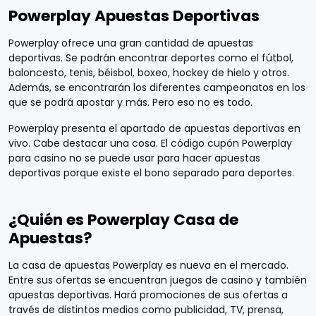
Powerplay Apuestas Deportivas
Powerplay ofrece una gran cantidad de apuestas
deportivas. Se podrán encontrar deportes como el fútbol,
baloncesto, tenis, béisbol, boxeo, hockey de hielo y otros.
Además, se encontrarán los diferentes campeonatos en los
que se podrá apostar y más. Pero eso no es todo.
Powerplay presenta el apartado de apuestas deportivas en
vivo. Cabe destacar una cosa. El código cupón Powerplay
para casino no se puede usar para hacer apuestas
deportivas porque existe el bono separado para deportes.
¿Quién es Powerplay Casa de
Apuestas?
La casa de apuestas Powerplay es nueva en el mercado.
Entre sus ofertas se encuentran juegos de casino y también
apuestas deportivas. Hará promociones de sus ofertas a
través de distintos medios como publicidad, TV, prensa,