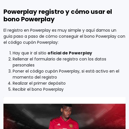
Powerplay registro y cómo usar el
bono Powerplay
El registro en Powerplay es muy simple y aquí damos un
guía paso a paso de cómo conseguir el bono Powerplay con
el código cupón Powerplay:
Hay que ir al sitio
oficial de Powerplay
Rellenar el formulario de registro con los datos
personales
Poner el código cupón Powerplay, si está activo en el
momento del registro
Realizar el primer depósito
Recibir el bono Powerplay