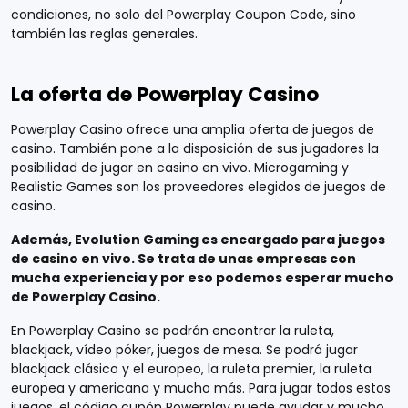
condiciones, no solo del Powerplay Coupon Code, sino
también las reglas generales.
La oferta de Powerplay Casino
Powerplay Casino ofrece una amplia oferta de juegos de
casino. También pone a la disposición de sus jugadores la
posibilidad de jugar en casino en vivo. Microgaming y
Realistic Games son los proveedores elegidos de juegos de
casino.
Además, Evolution Gaming es encargado para juegos
de casino en vivo. Se trata de unas empresas con
mucha experiencia y por eso podemos esperar mucho
de Powerplay Casino.
En Powerplay Casino se podrán encontrar la ruleta,
blackjack, vídeo póker, juegos de mesa. Se podrá jugar
blackjack clásico y el europeo, la ruleta premier, la ruleta
europea y americana y mucho más. Para jugar todos estos
juegos, el código cupón Powerplay puede ayudar y mucho.