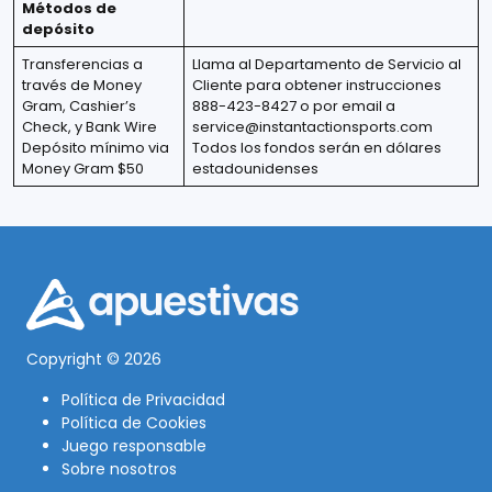
Métodos de
depósito
Transferencias a
Llama al Departamento de Servicio al
través de Money
Cliente para obtener instrucciones
Gram, Cashier’s
888-423-8427 o por email a
Check, y Bank Wire
service@instantactionsports.com
Depósito mínimo via
Todos los fondos serán en dólares
Money Gram $50
estadounidenses
Copyright © 2026
Política de Privacidad
Política de Cookies
Juego responsable
Sobre nosotros