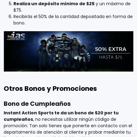
Realiza un depósito mínimo de $25
y un máximo de
$75.
Recibirás el 50% de la cantidad depositada en forma de
bono.
Otros Bonos y Promociones
Bono de Cumpleaños
Instant Action Sports te da un bono de $20 por tu
cumpleaños
, no necesitas utilizar ningún código de
promoción. Tan solo tienes que ponerte en contacto con el
departamento de atención al cliente y probar mediante tu