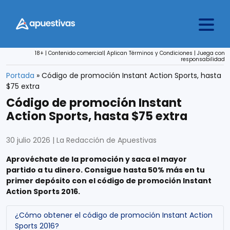
Saltar al contenido
18+ | Contenido comercial| Aplican Términos y Condiciones | Juega con
responsabilidad
18+ | Contenido comercial| Aplican Términos y Condiciones | Juega con
responsabilidad
Portada
»
Código de promoción Instant Action Sports, hasta
$75 extra
Código de promoción Instant
Action Sports, hasta $75 extra
30 julio 2026
|
La Redacción de Apuestivas
Aprovéchate de la promoción y saca el mayor
partido a tu dinero. Consigue hasta 50% más en tu
primer depósito con el código de promoción Instant
Action Sports 2016.
¿Cómo obtener el código de promoción Instant Action
Sports 2016?