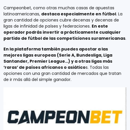
Campeonbet, como otras muchas casas de apuestas
latinoamericanas,
destaca especialmente en fútbol
. La
gran cantidad de opciones cubre decenas y decenas de
ligas de infinidad de países y federaciones.
En este
operador podrás invertir a prácticamente cualquier
partido de fútbol de las competiciones suramericanas
.
En la plataforma también puedes apostar a las
mejores ligas europeas (Serie A, Bundesliga, Liga
Santander, Premier League…) y a otras ligas más
‘raras’ de países africanos o asiático
s. Todas las
opciones con una gran cantidad de mercados que tratan
de ir más allá del simple ganador.