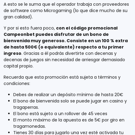
A esto se le suma que el operador trabaja con proveedores
de software como Microgaming (lo que dice mucho de su
gran calidad).
Y por si esto fuera poco,
con el código promocional
Campeonbet puedes disfrutar de un bono de
bienvenida muy generoso. Consiste en un 100 % extra
de hasta 500€ (o equivalente) respecto a tu primer
ingreso
. Gracias a él podrás divertirte con decenas y
decenas de juegos sin necesidad de arriesgar demasiado
capital propio.
Recuerda que esta promoción está sujeta a términos y
condiciones:
Debes de realizar un depósito mínimo de hasta 20€
El bono de bienvenida solo se puede jugar en casino y
tragaperras.
El bono está sujeto a un rollover de 45 veces
El monto máximo de la apuesta es de 5€ por giro en
tragamonedas.
Tienes 30 días para jugarlo una vez esté activada tu