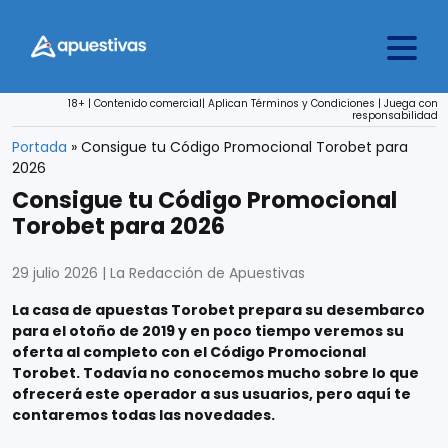
Saltar al contenido
18+ | Contenido comercial| Aplican Términos y Condiciones | Juega con
responsabilidad
18+ | Contenido comercial| Aplican Términos y Condiciones | Juega con
responsabilidad
Portada
»
Consigue tu Código Promocional Torobet para
2026
Consigue tu Código Promocional
Torobet para 2026
29 julio 2026
|
La Redacción de Apuestivas
La casa de apuestas Torobet prepara su desembarco
para el otoño de 2019 y en poco tiempo veremos su
oferta al completo con el Código Promocional
Torobet. Todavía no conocemos mucho sobre lo que
ofrecerá este operador a sus usuarios, pero aquí te
contaremos todas las novedades.