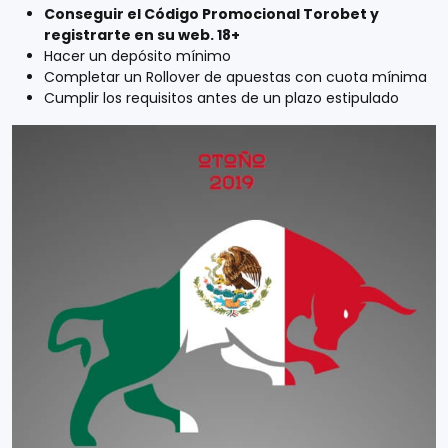
Conseguir el Código Promocional Torobet y
registrarte en su web. 18+
Hacer un depósito mínimo
Completar un Rollover de apuestas con cuota mínima
Cumplir los requisitos antes de un plazo estipulado