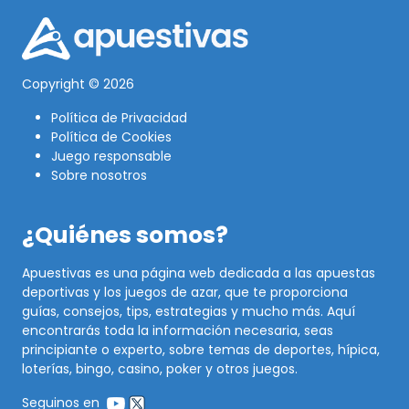
Copyright © 2026
Política de Privacidad
Política de Cookies
Juego responsable
Sobre nosotros
¿Quiénes somos?
Apuestivas es una página web dedicada a las apuestas
deportivas y los juegos de azar, que te proporciona
guías, consejos, tips, estrategias y mucho más. Aquí
encontrarás toda la información necesaria, seas
principiante o experto, sobre temas de deportes, hípica,
loterías, bingo, casino, poker y otros juegos.
Seguinos en