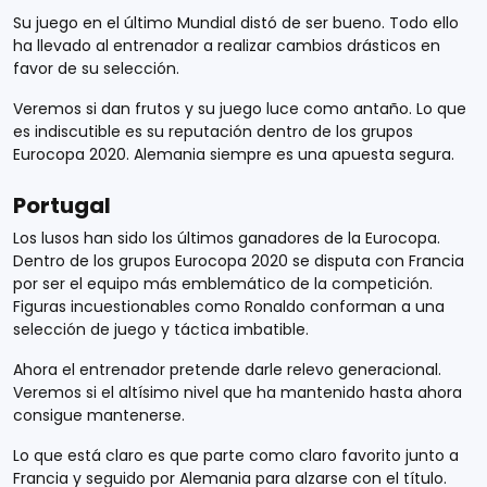
Su juego en el último Mundial distó de ser bueno. Todo ello
ha llevado al entrenador a realizar cambios drásticos en
favor de su selección.
Veremos si dan frutos y su juego luce como antaño. Lo que
es indiscutible es su reputación dentro de los grupos
Eurocopa 2020. Alemania siempre es una apuesta segura.
Portugal
Los lusos han sido los últimos ganadores de la Eurocopa.
Dentro de los grupos Eurocopa 2020 se disputa con Francia
por ser el equipo más emblemático de la competición.
Figuras incuestionables como Ronaldo conforman a una
selección de juego y táctica imbatible.
Ahora el entrenador pretende darle relevo generacional.
Veremos si el altísimo nivel que ha mantenido hasta ahora
consigue mantenerse.
Lo que está claro es que parte como claro favorito junto a
Francia y seguido por Alemania para alzarse con el título.