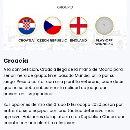
Croacia
A la competición, Croacia llega de la mano de Modric para
ser primera de grupo. En el pasado Mundial brilló por su
juego. Pese a contar con una plantilla veterana, cabe decir
que no se debe subestimar la calidad de juego que
presentan sus jugadores.
Sus opciones dentro del Grupo D Eurocopa 2020 pasan por
enfrentarse a equipos con una táctica defensiva más
agresiva. Hablamos de Inglaterra o de República Checa, que
cuenta con una plantilla más joven.