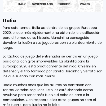
Italia
Para este torneo, Italia es, dentro de los grupos Eurocopa
2020, el que más rápidamente ha obtenido la clasificación
para el torneo de su historia. Mancini ha conseguido
devolver la ilusión a sus jugadores con su planteamiento de
juego.
La táctica de juego del entrenador se centra en un juego
posicional con giros imprevisibles. La plantilla para la
Eurocopa 2020 está prácticamente definida. Chiellini en
defensa y el trío formado por Barella, Jorginho y Verratti son
los que suenan con más fuerza.
Hacía muchos años que los azurros no contaban con
tantas victorias seguidas. Esto les está sirviendo como
revulsivo para tener más fuerza si cabe de cara a la
competición. Con respecto a los otros grupos no será el
más fuerte, pero ilusión no le falta.