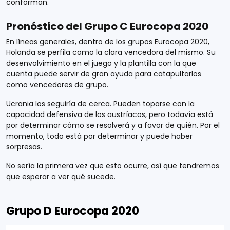
conforman.
Pronóstico del Grupo C Eurocopa 2020
En líneas generales, dentro de los grupos Eurocopa 2020,
Holanda se perfila como la clara vencedora del mismo. Su
desenvolvimiento en el juego y la plantilla con la que
cuenta puede servir de gran ayuda para catapultarlos
como vencedores de grupo.
Ucrania los seguiría de cerca. Pueden toparse con la
capacidad defensiva de los austríacos, pero todavía está
por determinar cómo se resolverá y a favor de quién. Por el
momento, todo está por determinar y puede haber
sorpresas.
No sería la primera vez que esto ocurre, así que tendremos
que esperar a ver qué sucede.
Grupo D Eurocopa 2020