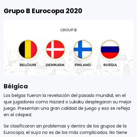
Grupo B Eurocopa 2020
Bélgica
Los belgas fueron la revelación del pasado mundial, en el
que jugadores como Hazard o Lukaku desplegaron su mejor
juego. Presentan una gran calidad de juego y eso se refleja
en el césped.
Se clasificaron sin problemas y dentro de los grupos de la
Eurocopa, el suyo no es de los más complicados. No tiene