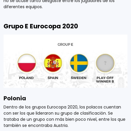
no se acuse tanto desgaste entre los jugadores de los
diferentes equipos.
Grupo E Eurocopa 2020
Polonia
Dentro de los grupos Eurocopa 2020, los polacos cuentan
con ser los que lideraron su grupo de clasificación. Se
trataba de un grupo con más bien poco nivel, entre los que
también se encontraba Austria.