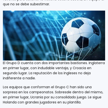
que no se debe subestimar.
El Grupo D cuenta con dos importantes bastiones. Inglaterra
en primer lugar, con indudable ventaja, y Croacia en
segundo lugar. La reputación de los ingleses no deja
indiferente a nadie.
Los equipos que conforman el Grupo C han sido una
sorpresa en los campeonatos. Sobresale dentro del mismo,
en primer lugar, Ucrania por su consolidado juego. Le sigue
Holanda con grandes jugadores en su plantilla.