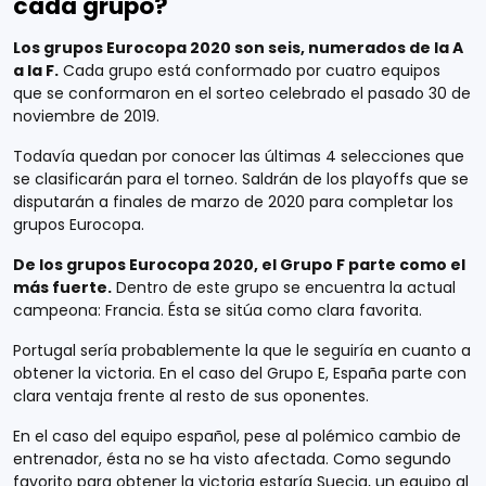
cada grupo?
Los grupos Eurocopa 2020 son seis, numerados de la A
a la F.
Cada grupo está conformado por cuatro equipos
que se conformaron en el sorteo celebrado el pasado 30 de
noviembre de 2019.
Todavía quedan por conocer las últimas 4 selecciones que
se clasificarán para el torneo. Saldrán de los playoffs que se
disputarán a finales de marzo de 2020 para completar los
grupos Eurocopa.
De los grupos Eurocopa 2020, el Grupo F parte como el
más fuerte.
Dentro de este grupo se encuentra la actual
campeona: Francia. Ésta se sitúa como clara favorita.
Portugal sería probablemente la que le seguiría en cuanto a
obtener la victoria. En el caso del Grupo E, España parte con
clara ventaja frente al resto de sus oponentes.
En el caso del equipo español, pese al polémico cambio de
entrenador, ésta no se ha visto afectada. Como segundo
favorito para obtener la victoria estaría Suecia, un equipo al