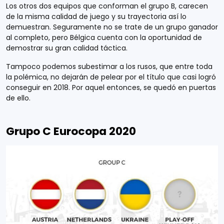
Los otros dos equipos que conforman el grupo B, carecen
de la misma calidad de juego y su trayectoria así lo
demuestran. Seguramente no se trate de un grupo ganador
al completo, pero Bélgica cuenta con la oportunidad de
demostrar su gran calidad táctica.
Tampoco podemos subestimar a los rusos, que entre toda
la polémica, no dejarán de pelear por el título que casi logró
conseguir en 2018. Por aquel entonces, se quedó en puertas
de ello.
Grupo C Eurocopa 2020