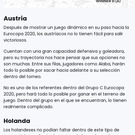
Austria
Después de mostrar un juego dinámico en su paso hacia la
Eurocopa 2020, los austríacos no lo tienen fácil para salir
victoriosos.
Cuentan con una gran capacidad defensiva y goleadora,
pero su trayectoria nos hace pensar que sus opciones no
son muchas. Entre sus filas, jugadores como Alaba, harán
todo lo posible por sacar hacia adelante a su selección
dentro del torneo.
No es uno de los referentes dentro del Grupo C Eurocopa
2020, pero hará todo lo posible por ganar en el terreno de
juego. Dentro del grupo en el que se encuentran, lo tienen
realmente complicado.
Holanda
Los holandeses no podían faltar dentro de este tipo de