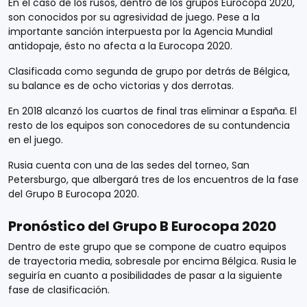
En el caso de los rusos, dentro de los grupos Eurocopa 2020,
son conocidos por su agresividad de juego. Pese a la
importante sanción interpuesta por la Agencia Mundial
antidopaje, ésto no afecta a la Eurocopa 2020.
Clasificada como segunda de grupo por detrás de Bélgica,
su balance es de ocho victorias y dos derrotas.
En 2018 alcanzó los cuartos de final tras eliminar a España. El
resto de los equipos son conocedores de su contundencia
en el juego.
Rusia cuenta con una de las sedes del torneo, San
Petersburgo, que albergará tres de los encuentros de la fase
del Grupo B Eurocopa 2020.
Pronóstico del Grupo B Eurocopa 2020
Dentro de este grupo que se compone de cuatro equipos
de trayectoria media, sobresale por encima Bélgica. Rusia le
seguiría en cuanto a posibilidades de pasar a la siguiente
fase de clasificación.