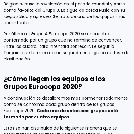
Bélgica supuso la revelación en el pasado mundial y parte
como favorita del Grupo B. Le sigue de cerca Rusia con su
juego sólido y agresivo. Se trata de uno de los grupos más
consistentes.
Por último el Grupo A Eurocopa 2020 se encuentra
confomado por un grupo que no termina de convencer.
Entre los cuatro, Italia intentará sobresalir. Le seguiría
Turquía, que terminó como segunda en el grupo de fase de
clasificación.
¿Cómo llegan los equipos a los
Grupos Eurocopa 2020?
A continuación te detallaremos más pormenorizadamente
cómo se conforma cada grupo dentro de los grupos
Eurocopa 2020.
Cada uno de estos seis grupos está
formado por cuatro equipos.
Éstos se han distribuido de la siguiente manera que te