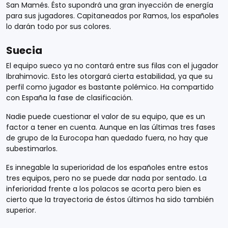
San Mamés. Ésto supondrá una gran inyección de energía
para sus jugadores. Capitaneados por Ramos, los españoles
lo darán todo por sus colores.
Suecia
El equipo sueco ya no contará entre sus filas con el jugador
Ibrahimovic. Esto les otorgará cierta estabilidad, ya que su
perfil como jugador es bastante polémico. Ha compartido
con España la fase de clasificación.
Nadie puede cuestionar el valor de su equipo, que es un
factor a tener en cuenta. Aunque en las últimas tres fases
de grupo de la Eurocopa han quedado fuera, no hay que
subestimarlos.
Es innegable la superioridad de los españoles entre estos
tres equipos, pero no se puede dar nada por sentado. La
inferioridad frente a los polacos se acorta pero bien es
cierto que la trayectoria de éstos últimos ha sido también
superior.