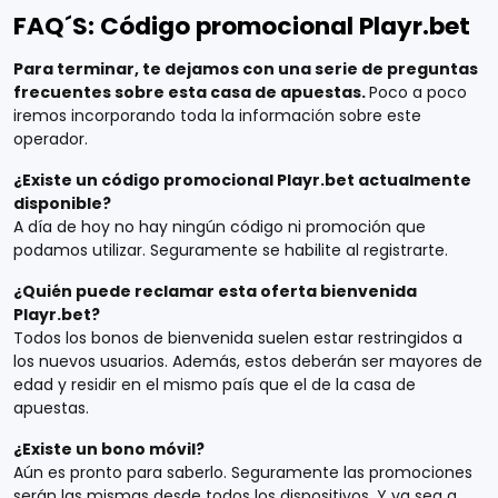
FAQ´S: Código promocional Playr.bet
Para terminar, te dejamos con una serie de preguntas
frecuentes sobre esta casa de apuestas.
Poco a poco
iremos incorporando toda la información sobre este
operador.
¿Existe un código promocional Playr.bet actualmente
disponible?
A día de hoy no hay ningún código ni promoción que
podamos utilizar. Seguramente se habilite al registrarte.
¿Quién puede reclamar esta oferta bienvenida
Playr.bet?
Todos los bonos de bienvenida suelen estar restringidos a
los nuevos usuarios. Además, estos deberán ser mayores de
edad y residir en el mismo país que el de la casa de
apuestas.
¿Existe un bono móvil?
Aún es pronto para saberlo. Seguramente las promociones
serán las mismas desde todos los dispositivos. Y ya sea a