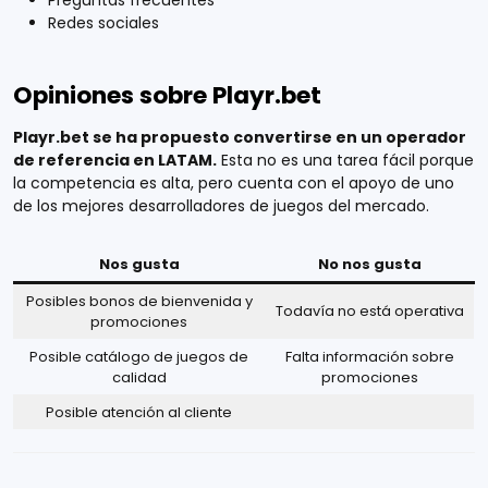
Preguntas frecuentes
Redes sociales
Opiniones sobre Playr.bet
Playr.bet se ha propuesto convertirse en un operador
de referencia en LATAM.
Esta no es una tarea fácil porque
la competencia es alta, pero cuenta con el apoyo de uno
de los mejores desarrolladores de juegos del mercado.
Nos gusta
No nos gusta
Posibles bonos de bienvenida y
Todavía no está operativa
promociones
Posible catálogo de juegos de
Falta información sobre
calidad
promociones
Posible atención al cliente