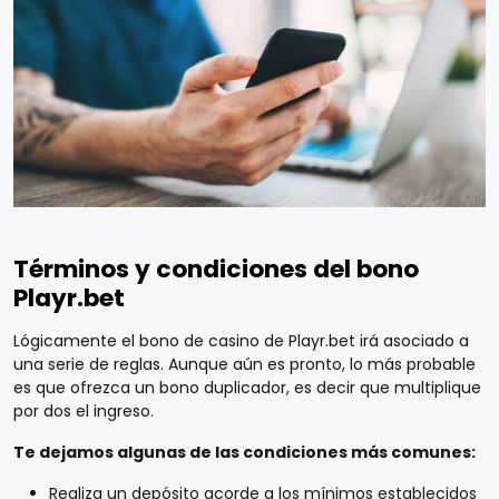
Términos y condiciones del bono
Playr.bet
Lógicamente el bono de casino de Playr.bet irá asociado a
una serie de reglas. Aunque aún es pronto, lo más probable
es que ofrezca un bono duplicador, es decir que multiplique
por dos el ingreso.
Te dejamos algunas de las condiciones más comunes:
Realiza un depósito acorde a los mínimos establecidos