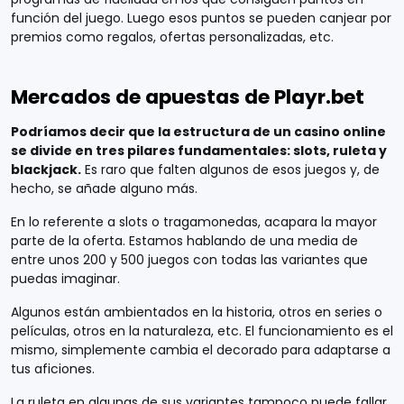
función del juego. Luego esos puntos se pueden canjear por
premios como regalos, ofertas personalizadas, etc.
Mercados de apuestas de Playr.bet
Podríamos decir que la estructura de un casino online
se divide en tres pilares fundamentales: slots, ruleta y
blackjack.
Es raro que falten algunos de esos juegos y, de
hecho, se añade alguno más.
En lo referente a slots o tragamonedas, acapara la mayor
parte de la oferta. Estamos hablando de una media de
entre unos 200 y 500 juegos con todas las variantes que
puedas imaginar.
Algunos están ambientados en la historia, otros en series o
películas, otros en la naturaleza, etc. El funcionamiento es el
mismo, simplemente cambia el decorado para adaptarse a
tus aficiones.
La ruleta en algunas de sus variantes tampoco puede fallar.