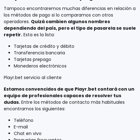
Tampoco encontraremos muchas diferencias en relación a
los métodos de pago si lo comparamos con otros
operadores.
Quizá cambien algunos nombres
dependiendo del país, pero el tipo de pasarela se suele
repetir.
Esta es la lista:
Tarjetas de crédito y débito
Transferencia bancaria
Tarjetas prepago
Monederos electrónicos
Playr.bet servicio al cliente
Estamos convencidos de que Playr.bet contará con un
equipo de profesionales capaces de resolver tus
dudas.
Entre los métodos de contacto más habituales
encontramos los siguientes:
Teléfono
E-mail
Chat en vivo