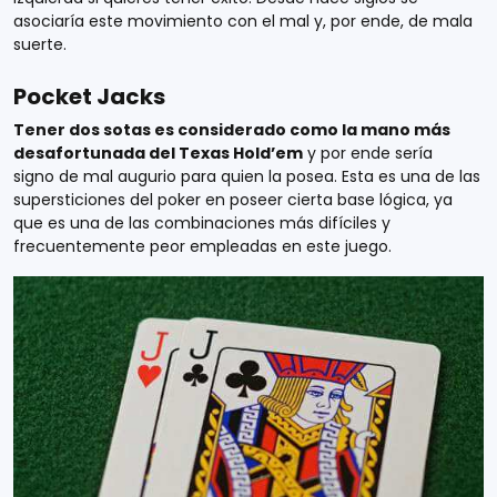
asociaría este movimiento con el mal y, por ende, de mala
suerte.
Pocket Jacks
Tener dos sotas es considerado como la mano más
desafortunada del Texas Hold’em
y por ende sería
signo de mal augurio para quien la posea. Esta es una de las
supersticiones del poker en poseer cierta base lógica, ya
que es una de las combinaciones más difíciles y
frecuentemente peor empleadas en este juego.