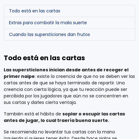
Todo está en las cartas
Extras para combatir la mala suerte
Cuando las supersticiones dan frutos
Todo está en las cartas
Las supersticiones inician desde antes de recoger el
primer naipe
: existe la creencia de que no se deben ver las
cartas antes de que se haya terminado de repartir. Una
creencia con cierta lógica, ya que tu reacción puede ser
percibida por los jugadores que aún no se concentren en
sus cartas y darles cierta ventaja.
También está el hábito de
soplar o escupir las cartas
antes de jugar, lo cual traería buena suerte.
Se recomienda no levantar tus cartas con la mano
izquierda si quieres tener éxito. Desde hace siglos se