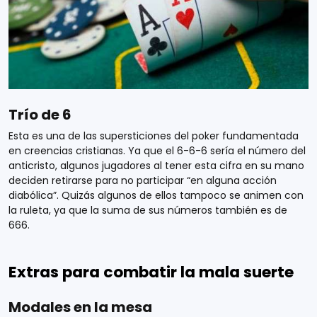
Trío de 6
Esta es una de las supersticiones del poker fundamentada
en creencias cristianas. Ya que el 6-6-6 sería el número del
anticristo, algunos jugadores al tener esta cifra en su mano
deciden retirarse para no participar “en alguna acción
diabólica”. Quizás algunos de ellos tampoco se animen con
la ruleta, ya que la suma de sus números también es de
666.
Extras para combatir la mala suerte
Modales en la mesa