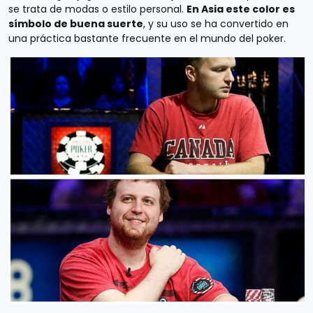
se trata de modas o estilo personal.
En Asia este color es
símbolo de buena suerte
, y su uso se ha convertido en
una práctica bastante frecuente en el mundo del poker.